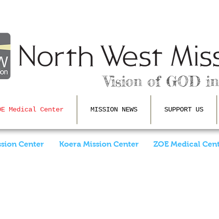
Vision of GOD in
OE Medical Center
MISSION NEWS
SUPPORT US
sion Center
Koera Mission Center
ZOE Medical Cen